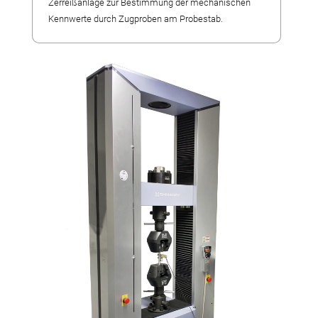
Fertigungsalternativen
Zerreißanlage zur Bestimmung der mechanischen
Kennwerte durch Zugproben am Probestab.
Reverse Engineering
Qualitätsmanagement
Firma
Eigene Produkte
Laserschweißen
Referenzteile
Stellenangebote
Wir bilden aus
Messetermine
Videos
Kontakt
Anfahrt
Download