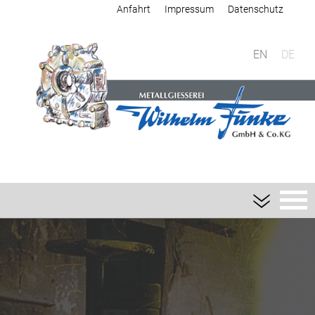
Anfahrt
Impressum
Datenschutz
EN
DE
Giesserei
Sandguss
Aluminium-Sandguss
Magnesium-Sandguss
Schwermetall-Sandguss