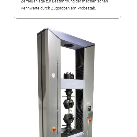
Fertigungsalternativen
Zerreißanlage zur Bestimmung der mechanischen
Kennwerte durch Zugproben am Probestab.
Reverse Engineering
Qualitätsmanagement
Firma
Eigene Produkte
Laserschweißen
Referenzteile
Stellenangebote
Wir bilden aus
Messetermine
Videos
Kontakt
Anfahrt
Download