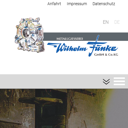
Anfahrt
Impressum
Datenschutz
EN
DE
Giesserei
Sandguss
Aluminium-Sandguss
Magnesium-Sandguss
Schwermetall-Sandguss