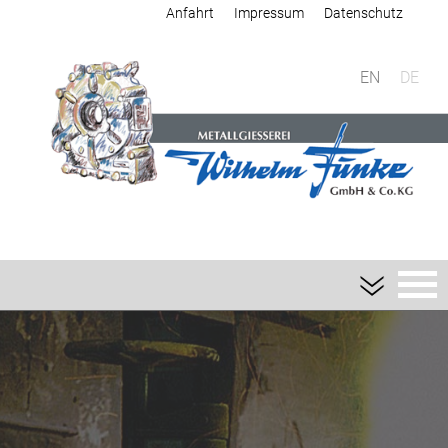
Anfahrt
Impressum
Datenschutz
EN
DE
Giesserei
Sandguss
Aluminium-Sandguss
Magnesium-Sandguss
Schwermetall-Sandguss