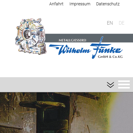
Anfahrt
Impressum
Datenschutz
EN
DE
Giesserei
Sandguss
Aluminium-Sandguss
Magnesium-Sandguss
Schwermetall-Sandguss