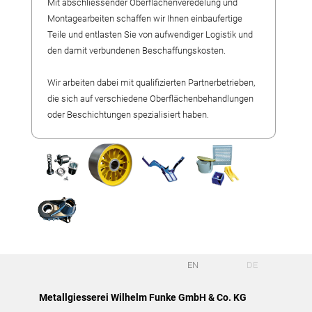
Fertigungsalternativen
Mit abschliessender Oberflächenveredelung und
Montagearbeiten schaffen wir Ihnen einbaufertige
Reverse Engineering
Teile und entlasten Sie von aufwendiger Logistik und
Qualitätsmanagement
den damit verbundenen Beschaffungskosten.
Firma
Wir arbeiten dabei mit qualifizierten Partnerbetrieben,
Eigene Produkte
die sich auf verschiedene Oberflächenbehandlungen
Laserschweißen
oder Beschichtungen spezialisiert haben.
Referenzteile
Stellenangebote
Wir bilden aus
Messetermine
Videos
Kontakt
Anfahrt
EN
DE
Download
Metallgiesserei Wilhelm Funke GmbH & Co. KG