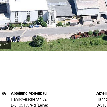
 Jahr
. KG
Abteilung Modellbau
Abtei
Hannoversche Str. 32
Hanno
D-31061 Alfeld (Leine)
D-3106