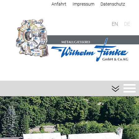
Anfahrt
Impressum
Datenschutz
EN
DE
Giesserei
Sandguss
Aluminium-Sandguss
Magnesium-Sandguss
Schwermetall-Sandguss