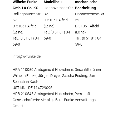
Fertigungsalternativen
Wilhelm Funke
Modellbau
mechanische
Reverse Engineering
GmbH & Co. KG
Hannoversche Str.
Bearbeitung
Röllinghäuser Str.
32
Hannoversche Str.
Qualitätsmanagement
57
D-31061 Alfeld
32
Firma
D-31061 Alfeld
(Leine)
D-31061 Alfeld
Eigene Produkte
(Leine)
Tel.: (0 51 81) 84
(Leine)
Tel.: (0 51 81) 84
59-0
Tel.: (0 51 81) 84
Laserschweißen
59-0
59-0
Referenzteile
Stellenangebote
info@w-funke.de
Wir bilden aus
HRA 110050 Amtsgericht Hildesheim, Geschäftsführer:
Messetermine
Wilhelm Funke, Jürgen Dreyer, Sascha Festing, Jan
Videos
Sebastian Kaste
Kontakt
UST-IdNr. DE 114729096
HRB 210545 Amtsgericht Hildesheim, Pers. haft.
Anfahrt
Gesellschafterin: Metallgießerei Funke Verwaltungs
Download
GmbH