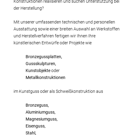
Fertigungsalternativen
Konstruktionen realisieren und suchen Unterstützung bei
der Herstellung?
Reverse Engineering
Qualitätsmanagement
Mit unserer umfassenden technischen und personellen
Firma
Ausstattung sowie einer breiten Auswahl an Werkstoffen
und Herstellverfahren fertigen wir Ihnen Ihre
Eigene Produkte
künstlerischen Entwürfe oder Projekte wie
Laserschweißen
Referenzteile
Bronzegussplatten,
Gussskulpturen,
Stellenangebote
Kunstobjekte
oder
Wir bilden aus
Metallkonstruktionen
Messetermine
Videos
im Kunstguss oder als Schweißkonstruktion aus
Kontakt
Bronzeguss,
Anfahrt
Aluminiumguss,
Download
Magnesiumguss,
Eisenguss,
Stahl,