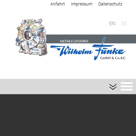
Anfahrt
Impressum
Datenschutz
EN
DE
Giesserei
Sandguss
Aluminium-Sandguss
Magnesium-Sandguss
Schwermetall-Sandguss