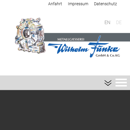
Anfahrt
Impressum
Datenschutz
EN
DE
Giesserei
Sandguss
Aluminium-Sandguss
Magnesium-Sandguss
Schwermetall-Sandguss