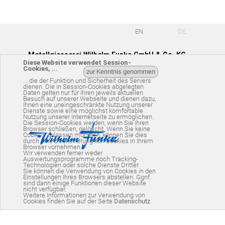
EN
DE
Metallgiesserei Wilhelm Funke GmbH & Co. KG
Diese Website verwendet Session-
Cookies, ...
zur Kenntnis genommen
Röllinghäuser Str. 57 | D-31061 Alfeld (Leine)
... die der Funktion und Sicherheit des Servers
dienen. Die in Session-Cookies abgelegten
Tel.: +49 (0) 51 81 - 84 59-0
Daten gelten nur für Ihren jeweils aktuellen
Besuch auf unserer Webseite und dienen dazu,
Ihnen eine uneingeschränkte Nutzung unserer
e-mail:
info@w-funke.de
Dienste sowie eine möglichst komfortable
Nutzung unserer Internetseite zu ermöglichen.
Die Session-Cookies werden, wenn Sie ihren
Browser schließen, gelöscht. Wenn Sie keine
Cookies zulassen möchten, können Sie dies
durch eine Deaktivierung von Cookies in Ihrem
Browser vornehmen.
Wir verwenden ferner weder
Auswertungsprogramme noch Tracking-
Technologien oder solche Dienste Dritter.
Sie können die Verwendung von Cookies in den
Einstellungen Ihres Browsers abstellen. Ggnf.
sind dann einige Funktionen dieser Website
nicht verfügbar.
Weitere Informationen zur Verwendung von
Cookies finden Sie auf der Seite
Datenschutz
.