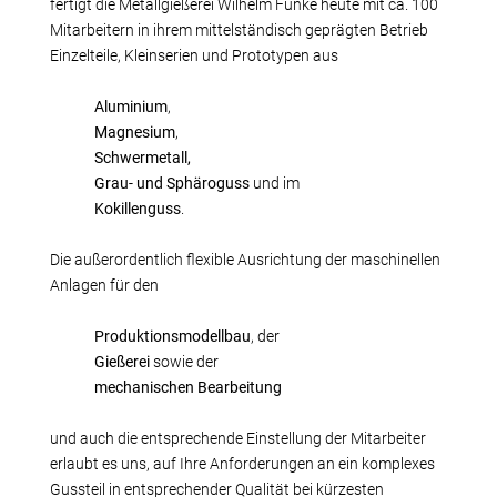
Fertigungsalternativen
fertigt die Metallgießerei Wilhelm Funke heute mit ca. 100
Mitarbeitern in ihrem mittelständisch geprägten Betrieb
Reverse Engineering
Einzelteile, Kleinserien und Prototypen aus
Qualitätsmanagement
Firma
Aluminium
,
Magnesium
,
Eigene Produkte
Schwermetall,
Laserschweißen
Grau- und Sphäroguss
und im
Referenzteile
Kokillenguss
.
Stellenangebote
Die außerordentlich flexible Ausrichtung der maschinellen
Wir bilden aus
Anlagen für den
Messetermine
Videos
Produktionsmodellbau
, der
Gießerei
sowie der
Kontakt
mechanischen Bearbeitung
Anfahrt
Download
und auch die entsprechende Einstellung der Mitarbeiter
erlaubt es uns, auf Ihre Anforderungen an ein komplexes
Gussteil in entsprechender Qualität bei kürzesten