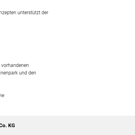
zepten unterstützt der
en vorhandenen
hinenpark und den
ie
Co. KG