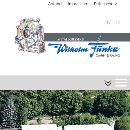
Anfahrt
Impressum
Datenschutz
EN
DE
Giesserei
Sandguss
Aluminium-Sandguss
Magnesium-Sandguss
Schwermetall-Sandguss