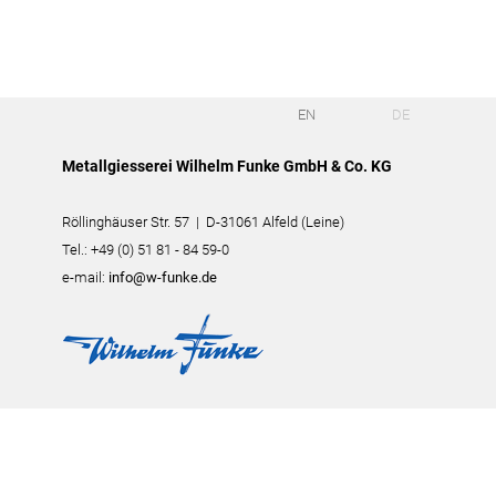
Fertigungsalternativen
Reverse Engineering
Qualitätsmanagement
Firma
EN
DE
Eigene Produkte
Metallgiesserei Wilhelm Funke GmbH & Co. KG
Laserschweißen
Referenzteile
Röllinghäuser Str. 57 | D-31061 Alfeld (Leine)
Stellenangebote
Tel.: +49 (0) 51 81 - 84 59-0
Wir bilden aus
e-mail:
info@w-funke.de
Messetermine
Videos
Kontakt
Anfahrt
Download