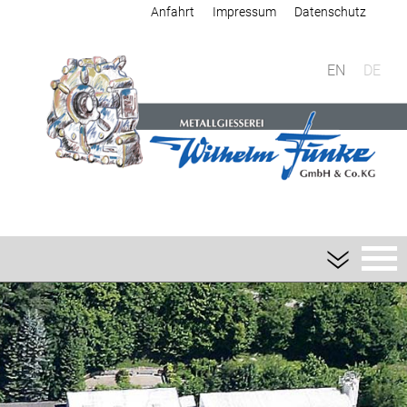
Anfahrt
Impressum
Datenschutz
EN
DE
Giesserei
Sandguss
Aluminium-Sandguss
Magnesium-Sandguss
Schwermetall-Sandguss